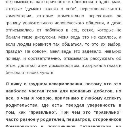
же намеках на категоричность и обвинения в адрес мам,
которые “думают только о себе”, переставала читать
комментарии, которые моментально переходили за
границу уважительного человеческого общения, и даже
отписывалась от пабликов в соц сетях, которые не
банили такие дискуссии. Меня ведь это не касалось, а
если людям нравится так общаться, то это их выбор,
правда? Не совсем, меня ведь это задевало, неважно
почему, и соответственно, отказываясь рассуждать об
этом, делиться этим дискомфортом, я закрывала глаза и
бежала от своих чувств.
Я пишу о грудном вскармливании, потому что это
наиболее частая тема для кровавых дебатов, но
все, о чем я говорю, применимо к любому аспекту
родительства, где есть твердая уверенность в
том, как “правильно”. При чем это “правильно”
часто разное у родителей, педиатров, сторонников
Комаровского и поклонников Петрановской, но