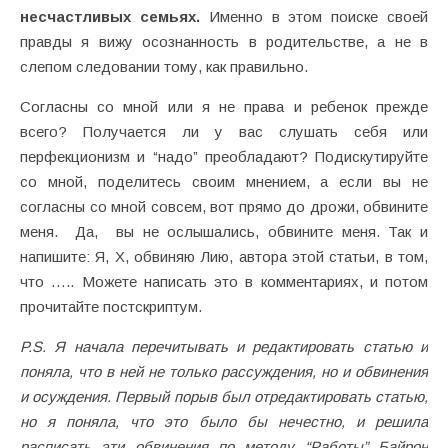
несчастливых семьях.
Именно в этом поиске своей
правды я вижу осознанность в родительстве, а не в
слепом следовании тому, как правильно.
Согласны со мной или я не права и ребенок прежде
всего? Получается ли у вас слушать себя или
перфекционизм и “надо” преобладают? Подискутируйте
со мной, поделитесь своим мнением, а если вы не
согласны со мной совсем, вот прямо до дрожи, обвините
меня. Да, вы не ослышались, обвините меня. Так и
напишите: Я, X, обвиняю Лию, автора этой статьи, в том,
что ….. Можете написать это в комментариях, и потом
прочитайте постскриптум.
P.S. Я начала перечитывать и редактировать статью и
поняла, что в ней не только рассуждения, но и обвинения
и осуждения. Первый порыв был отредактировать статью,
но я поняла, что это было бы нечестно, и решила
расписать эти обвинения по методу “Работы” Байрон