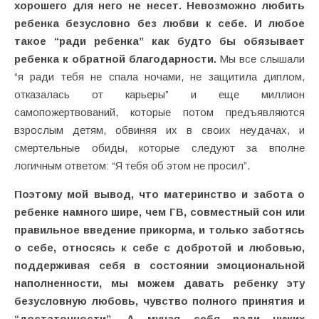
хорошего для него не несет. Невозможно любить
ребенка безусловно без любви к себе. И любое
такое “ради ребенка” как будто бы обязывает
ребенка к обратной благодарности.
Мы все слышали
“я ради тебя не спала ночами, не защитила диплом,
отказалась от карьеры” и еще миллион
самопожертвований, которые потом предъявляются
взрослым детям, обвиняя их в своих неудачах, и
смертельные обиды, которые следуют за вполне
логичным ответом: “Я тебя об этом не просил”.
Поэтому мой вывод, что материнство и забота о
ребенке намного шире, чем ГВ, совместный сон или
правильное введение прикорма, и только заботясь
о себе, относясь к себе с добротой и любовью,
поддерживая себя в состоянии эмоциональной
наполненности, мы можем давать ребенку эту
безусловную любовь, чувство полного принятия и
“достаточности”. А мучая себя ради чужих