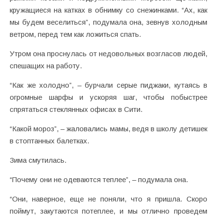
кружащиеся на катках в обнимку со снежинками. “Ах, как
мы будем веселиться”, подумала она, зевнув холодным
ветром, перед тем как ложиться спать.
Утром она проснулась от недовольных возгласов людей,
спешащих на работу.
“Как же холодно”, – бурчали серые пиджаки, кутаясь в
огромные шарфы и ускоряя шаг, чтобы побыстрее
спрятаться стеклянных офисах в Cити.
“Какой мороз”, – жаловались мамы, ведя в школу детишек
в стоптанных балетках.
Зима смутилась.
“Почему они не одеваются теплее”, – подумала она.
“Они, наверное, еще не поняли, что я пришла. Скоро
поймут, закутаются потеплее, и мы отлично проведем