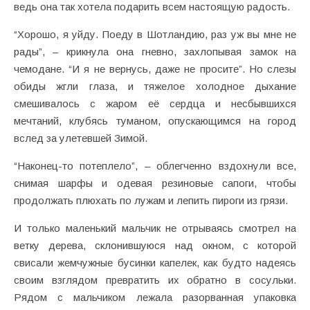
ведь она так хотела подарить всем настоящую радость.
“Хорошо, я уйду. Поеду в Шотландию, раз уж вы мне не
рады”, – крикнула она гневно, захлопывая замок на
чемодане. “И я не вернусь, даже не просите”. Но слезы
обиды жгли глаза, и тяжелое холодное дыхание
смешивалось с жаром eё сердца и несбывшихся
мечтаний, клубясь туманом, опускающимся на город
вслед за улетевшей Зимой.
“Наконец-то потеплело”, – облегченно вздохнули все,
снимая шарфы и одевая резиновые сапоги, чтобы
продолжать плюхать по лужам и лепить пироги из грязи.
И только маленький мальчик не отрываясь смотрел на
ветку дерева, склонившуюся над окном, с которой
свисали жемчужные бусинки капелек, как будто надеясь
своим взглядом превратить их обратно в сосульки.
Рядом с мальчиком лежала разорванная упаковка