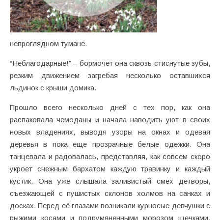
непроглядном тумане.
“Неблагодарные!” – бормочет она сквозь стиснутые зубы,
резким движением загребая несколько оставшихся
льдинок c крыши домика.
Прошло всего несколько дней с тех пор, как она
распаковала чемоданы и начала наводить уют в своих
новых владениях, выводя узоры на окнах и одевая
деревья в пока еще прозрачные белые одежки. Она
танцевала и радовалась, представляя, как совсем скоро
укроет снежным бархатом каждую травинку и каждый
кустик. Она уже слышала заливистый смех детворы,
съезжающей с пушистых склонов холмов на санках и
досках. Перед её глазами возникали курносые девчушки с
рыжими косами и подрумяненными морозом щечками,