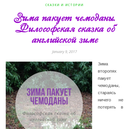
СКАЗКИ И ИСТОРИИ
Зима пакует чемоданы.
Философская сказка об
английской зиме
January 9, 2017
Зима
второпях
пакует
чемоданы,
стараясь
ничего не
потерять в