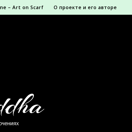
ne – Art on Scarf
О проекте и его авторе
ddha
ючениях