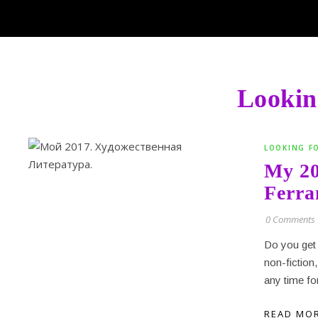
Looking
LOOKING F
My 20
Ferra
0 Comments
Do you get 
non-fiction
any time fo
READ MO